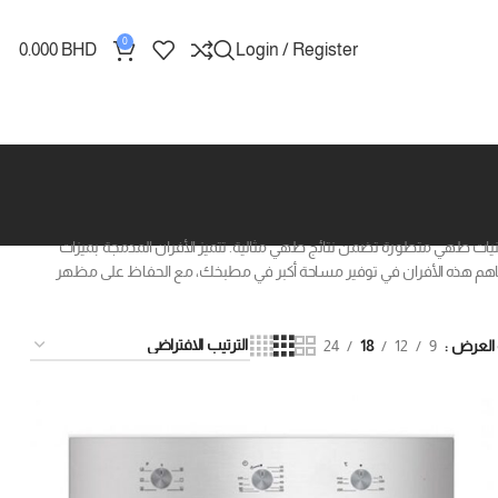
0
0.000
BHD
Login / Register
قنيات طهي متطورة تضمن نتائج طهي مثالية. تتميز الأفران المدمجة بميزات
ساهم هذه الأفران في توفير مساحة أكبر في مطبخك، مع الحفاظ على مظهر
 العرض
9
12
18
24