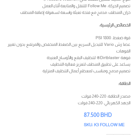
تصميم الحركة: Follow Me للتنقل والمتابعة أثناء العمل
خزان المنظف: مدمج مع فتحة تعبئة واسعة لسهولة إضافة المنظف
الخصائص الرئيسية:
قوة ضغط: 1800 PSI
عصا رش Vario للتبديل السريع بين الضغط المنخفض والمرتفع بدون تغيير
الفوهات
فوهة Dirtblaster® لتنظيف البقع والأوساخ العنيدة
يساعد على تطبيق المنظف لتعزيز فعالية التنظيف
تصميم مدمج ومناسب لمعظم أعمال التنظيف المنزلية
الطاقة:
مصدر الطاقة: 220-240 فولت
الجهد الكهربائي: 220-240 فولت
87.500
BHD
SKU: K3 FOLLOW ME