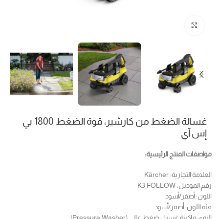
Click to enlarge
غسالة الضغط من كارشير، قوة الضغط 1800 بي
إس آي
مواصفات المنتج الرئيسية:
العلامة التجارية: Kärcher
رقم الموديل: K3 FOLLOW
اللون: أصفر/أسود
فئة اللون: أصفر/أسود
النوع: ماكينة غسيل ضغط عالي (Pressure Washer)