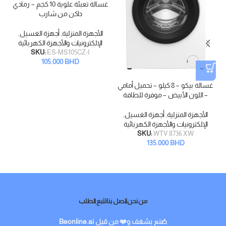
غسالة تعبئة علوية 10 كجم – رمادي
داكن من شارب
الأجهزة المنزلية
,
أجهزة الغسيل
,
الإلكترونيات والأجهزة الكهربائية
SKU:
ES-MS105CZ-I
105.000
BHD
غسالة بيكو – 8 كيلو – تحميل أمامي
– اللون الأبيض – موفرة للطافة
الأجهزة المنزلية
,
أجهزة الغسيل
,
الإلكترونيات والأجهزة الكهربائية
SKU:
WTV 8736 XW
135.000
BHD
من نحن
اتصل بنا
تتبع الطلب
صُنع بشغف و❤️ من قبل
Beonline.ai