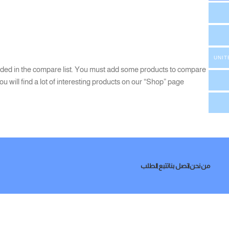
UNIT
ded in the compare list. You must add some products to compare
u will find a lot of interesting products on our “Shop” page.
من نحن
اتصل بنا
تتبع الطلب