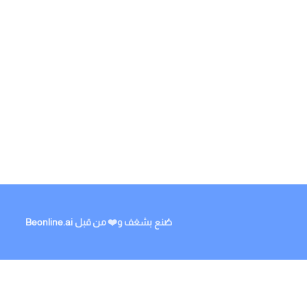
صُنع بشغف و❤️ من قبل
Beonline.ai