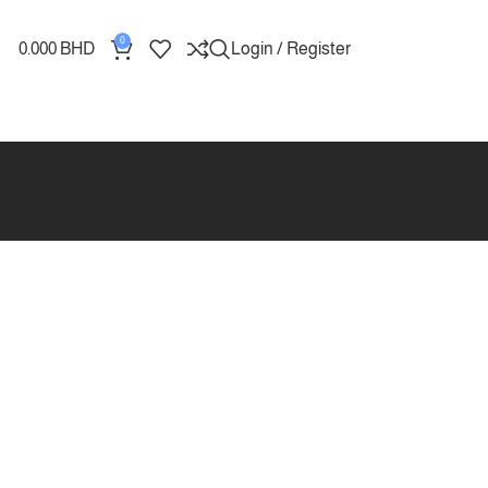
0
0.000
BHD
Login / Register