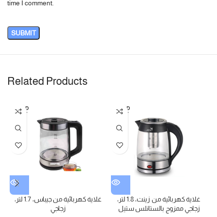
time I comment.
Related Products
SOLD
SOLD
OUT
OUT
ن أبتيما، 3 في
غلاية كهربائية من زينت، 1.8 لتر،
غلاية كهربائية من جيباس، 1.7 لتر،
زجاجي ممزوج بالستانلس ستيل
زجاجي