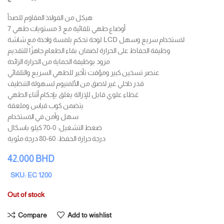
هيكل من الفولاذ المقاوم للصدأ
7 أوضاع طهي تلقائية مع 3 مستويات طهي
لوحة تحكم بلمسة واحدة مع شاشة LCD لاستخدام سريع وسهل
وظيفة الحفاظ على الحرارة لضمان بقاء الطعام جاهزًا للتقديم
مزود بوظيفة الحماية من الحرارة الزائدة
عنصر تسخين كبير ومؤقت تأخير للطهي السريع والتلقائي
قدر داخلي غير لاصق من الألمنيوم لسهولة التنظيف
غطاء علوي قابل للإزالة يغلق بإحكام أثناء الطهي
يتضمن كوب قياس وملعقة
سهل وآمن في الاستخدام
ضغط التشغيل: 0-70 كيلو باسكال
درجة حرارة الحفظ: 60-80 درجة مئوية
42.000
BHD
SKU: EC 1200
Out of stock
Compare
Add to wishlist