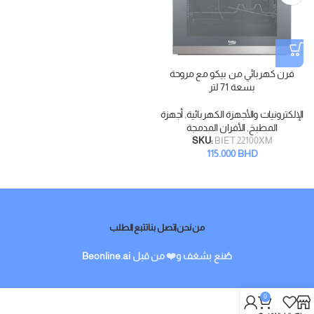
فرن كهربائي من بيكو مع مروحة
بسعة 71 لتر
الإلكترونيات والأجهزة الكهربائية
,
أجهزة
المطبخ
,
الأفران المدمجة
SKU:
BIET 22100XM
115.000
BHD
من نحن
اتصل بنا
تتبع الطلب
صُنع بشغف و❤️ من قبل
Beonline.ai
0