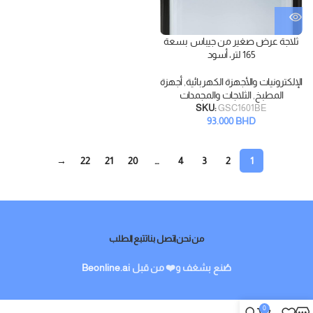
ثلاجة عرض صغير من جيباس بسعة
165 لتر، أسود
الإلكترونيات والأجهزة الكهربائية
,
أجهزة
المطبخ
,
الثلاجات والمجمدات
SKU:
GSC1601BE
93.000
BHD
→
22
21
20
…
4
3
2
1
من نحن
اتصل بنا
تتبع الطلب
صُنع بشغف و❤️ من قبل
Beonline.ai
0