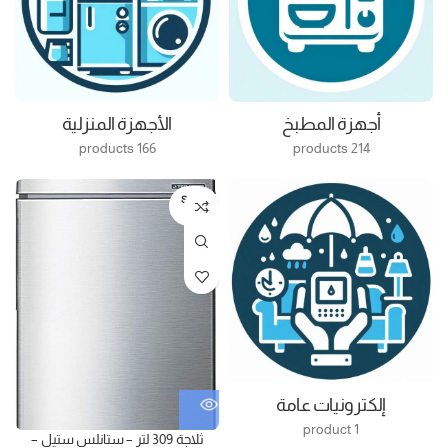
أجهزة المطبخ
الأجهزة المنزلية
166 products
214 products
SOLD
OUT
إلكترونيات عامة
1 product
ثلاجة 309 لتر – ستانلس ستيل –