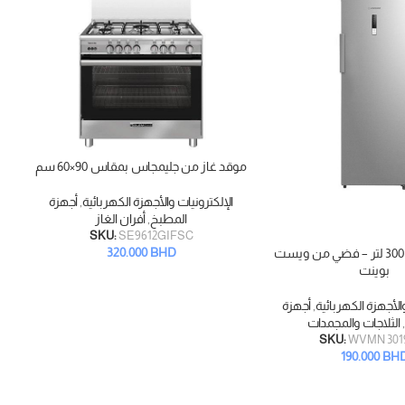
موقد غاز من جليمجاس بمقاس 90×60 سم
قراءة المزيد
قراء
الإلكترونيات والأجهزة الكهربائية
,
أجهزة
المطبخ
,
أفران الغاز
SKU:
SE9612GIFSC
320.000
BHD
مجمد عمودي 300 لتر – فضي من ويست
بوينت
الأجهزة الكهربائية
,
أجهزة
,
الثلاجات والمجمدات
SKU:
WVMN 301
190.000
BH