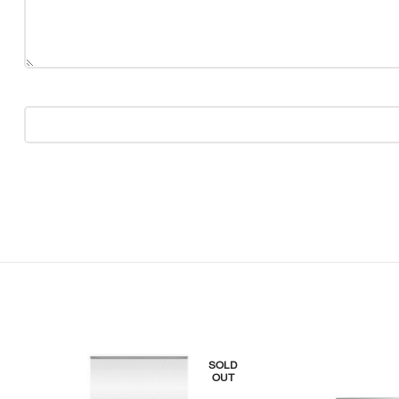
LD
SOLD
T
OUT