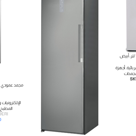
بائية
,
أجهزة
لمجمدات
SK
إضافة إلى السلة
الإلكترونيات و
المطبخ
9ERI
D