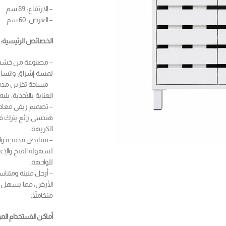
– الارتفاع: 89 سم
– العرض: 60 سم
الخصائص الرئيسية:
– مصنوعة من خشب م
لمسة إشراق واتساع 
– مساحة تخزين مدمجة
العناية بالأحذية، ي
– تصميم ريفي معاصر
هندسي رائع يترك فتح
الكريهة.
– مقابض مدمجة وا
لسهولة الفتح والإغ
للواجهة.
– أرجل متينة ومتنا
الأرض، مما يسهل عمل
متكاملاً.
أماكن الاستخدام الم