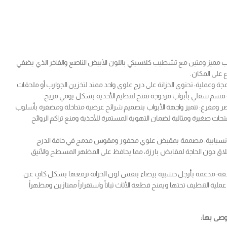
ميز ومتين مع تشطيب كلاسيكي باللون الأبيض الناصع والفاخر الذي يضفي
على المكان.
 وعملية: تحتوي الخزانة على درج علوي واحد ممتد لتخزين الجوارب أو ملحقات
ليه قسم سفلي بأبواب مزدوجة تفتح لتنظيم الأحذية بشكل يومي مريح.
 ومفرغ: تتميز واجهة الأبواب بتصميم شرائح عرضية متداخلة ومضفرة بأسلوب
ات صغيرة ومثالية لضمان التهوية المستمرة للأحذية ومنع تراكم الروائح
نسيابية: مصممة بمقبض علوي محفور ومقوس مدمج في حافة الدرج
لاق دون الحاجة لمقابض بارزة، مما يحافظ على المظهر المسطح والأنيق
سقة: مدعمة بأرجل خشبية بيضاء بنفس لون الخزانة ترفعها بشكل كافٍ عن
ية التنظيف تحتها ويمنح قطعة الأثاث ثباتاً واستقراراً ممتازين ومظهراً
وصى بها: