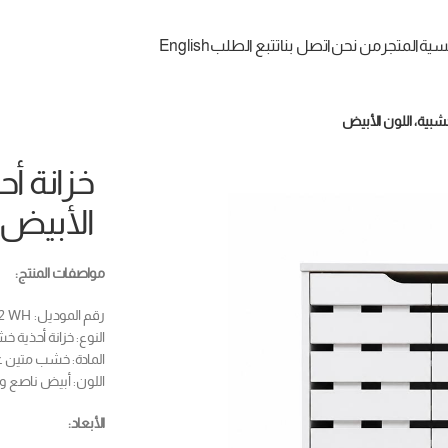
يسية
المتجر
من نحن
اتصل بنا
تتبع الطلب
English
خشبية، اللون الأبيض
خزانة أح
الأبيض
مواصفات المنتج:
رقم الموديل: MAF 4752 WH
النوع: خزانة أحذية خ
المادة: خشب متين عا
اللون: أبيض ناصع وأ
الأبعاد: