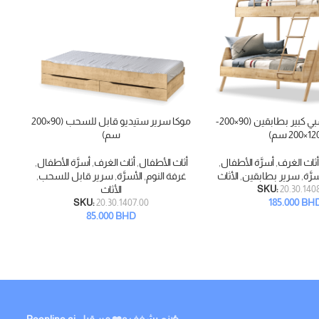
موكا سرير خشبي كبير بطابقين (90×200-
موكا سرير ستيديو قابل للسحب (90×200
م
إضافة إلى السلة
قراء
1×200 سم)
سم)
أ
أثاث الغرف
,
أسرَّة الأطفال
,
أثاث الأطفال
,
أثاث الغرف
,
أسرَّة الأطفال
,
غ
سرَّة
,
سرير بطابقين
,
الأثاث
غرفة النوم
,
الأسرَّة
,
سرير قابل للسحب
,
20.30.140
SKU:
الأثاث
185.000
BH
SKU:
20.30.1407.00
85.000
BHD