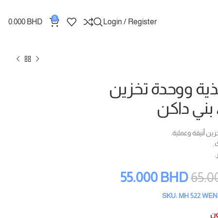
0
0.000
BHD
Login / Register
حذية ووحدة تخزين
بني داكن
زين أنيقة وعملية.
.
.
55.000
BHD
65.0
SKU: MH 522 WEN
ون