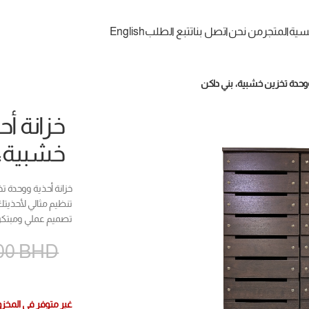
يسية
المتجر
من نحن
اتصل بنا
تتبع الطلب
English
ووحدة تخزين خشبية، بني داكن
خزانة أ
خشبية، 
خزانة أحذية ووحدة تخ
تنظيم مثالي لأحذيتك
تصميم عملي ومبتكر
00
BHD
غير متوفر في المخز