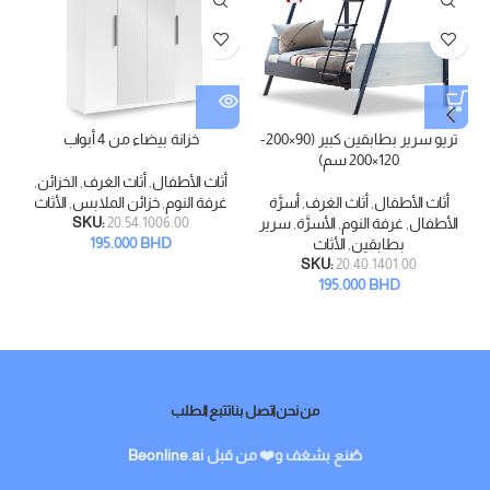
تريو سرير بطابقين كبير (90×200-
خزانة بيضاء من 4 أبواب
120×200 سم)
أثاث الأطفال
,
أثاث الغرف
,
الخزائن
,
أثاث الأطفال
,
أثاث الغرف
,
أسرَّة
غرفة النوم
,
خزائن الملابس
,
الأثاث
الأطفال
,
غرفة النوم
,
الأسرَّة
,
سرير
20.54.1006.00
SKU:
ا
195.000
BHD
بطابقين
,
الأثاث
SKU:
20.40.1401.00
195.000
BHD
من نحن
اتصل بنا
تتبع الطلب
صُنع بشغف و❤️ من قبل
Beonline.ai