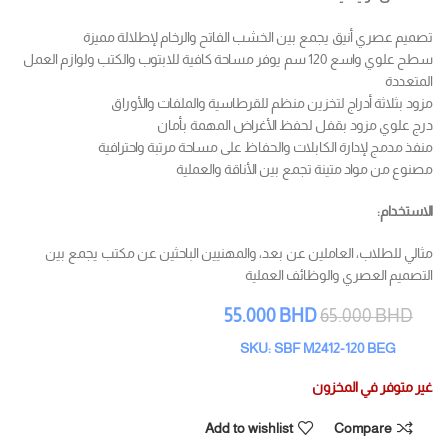
تصميم عصري أنيق يجمع بين الخشب الفاتح والرخام لإطلالة مميزة
سطح علوي واسع 120 سم يوفر مساحة كافية للابتوب والكتب ولوازم العمل
المتعددة
مزود بثلاثة أدراج لتخزين منظم للقرطاسية والملفات والأوراق
درج علوي مزود بقفل لحفظ الأغراض المهمة بأمان
منفذ مدمج لإدارة الكابلات والحفاظ على مساحة مرتبة واحترافية
مصنوع من مواد متينة تجمع بين الأناقة والعملية
الاستخدام:
مثالي للطلاب، العاملين عن بعد، والمهنيين الباحثين عن مكتب يجمع بين
التصميم العصري والوظائف العملية
55.000
BHD
65.000
BHD
SKU: SBF M2412-120 BEG
غير متوفر في المخزون
Add to wishlist
Compare