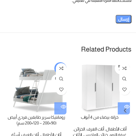
لاستخدامها المرة المقبلة في تعليقي.
Related Products
SOLD
-5%
OUT
SOLD
OUT
خزانة بيضاء من 4 أبواب
رومانتيكا سرير طابقين فردي أبيض
(90×200 – 120×200 سم)
أثاث الأطفال
,
أثاث الغرف
,
الخزائن
,
غرفة النوم
,
خزائن الملابس
,
الأثاث
أثاث الأطفال
,
أثاث الغرف
,
أسرَّة
ا