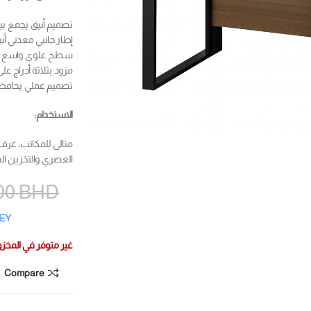
تصميم أنيق يجمع بي
إطار جانبي معدني أن
سطح علوي واسع يتس
مزود بثلاثة أدراج عل
تصميم عملي يحافظ ع
الاستخدام:
مثالي للمكاتب، غرف 
العصري والتخزين ال
00
BHD
REY
غير متوفر في المخز
Compare