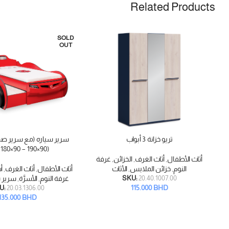
Related Products
SOLD
OUT
تريو خزانة 3 أبواب
سرير سياره (مع سرير صدي
إضافة إلى السلة
قراءة المزيد
(90×190 – 90×180 سم)
أثاث الأطفال
,
أثاث الغرف
,
الخزائن
,
غرفة
النوم
,
خزائن الملابس
,
الأثاث
أثاث الأطفال
,
أثاث الغرف
,
أ
20.40.1007.00
SKU:
غرفة النوم
,
الأسرَّة
,
سرير 
115.000
BHD
U:
20.03.1306.00
135.000
BHD