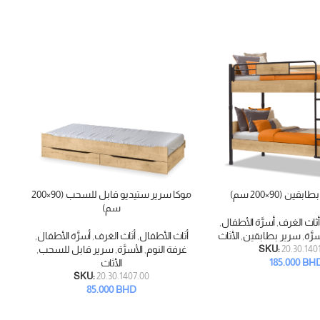
LD
T
ين (90×200 سم)
موكا سرير ستيديو قابل للسحب (90×200
م
إضافة إلى السلة
قراء
سم)
أثاث الغرف
,
أسرَّة الأطفال
,
أ
سرَّة
,
سرير بطابقين
,
الأثاث
أثاث الأطفال
,
أثاث الغرف
,
أسرَّة الأطفال
,
غ
20.30.140
SKU:
غرفة النوم
,
الأسرَّة
,
سرير قابل للسحب
,
185.000
BH
الأثاث
SKU:
20.30.1407.00
85.000
BHD