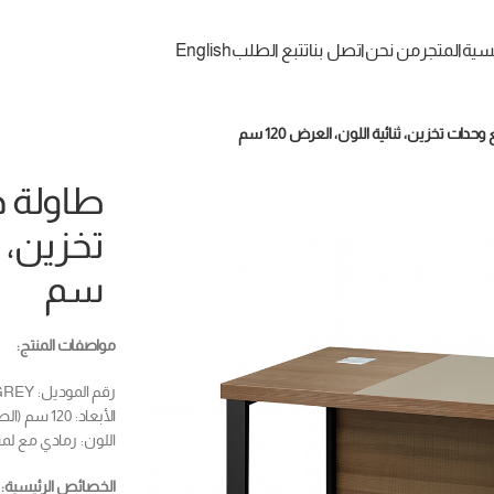
يسية
المتجر
من نحن
اتصل بنا
تتبع الطلب
English
دات تخزين، ثنائية اللون، العرض 120 سم
طاولة 
سم
مواصفات المنتج:
رقم الموديل: MAF 611-120 GREY
الأبعاد: 120 سم (الطول) × 60 سم (العمق) × 60 سم (الارتفاع)
اللون: رمادي مع لمس
الخصائص الرئيسية: