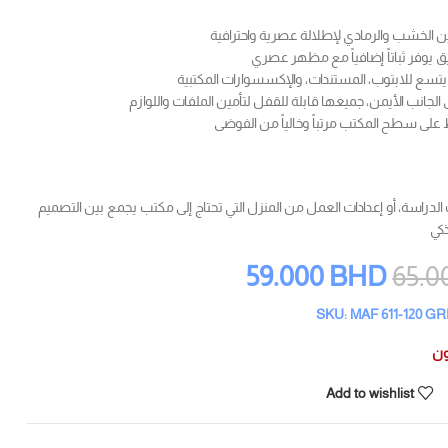
ن الخشب والرمادي لإطلالة عصرية واحترافية
يق يوفر ثباتاً إضافياً مع مظهر عصري
ع للابتوب، المستندات، والإكسسوارات المكتبية
ى الجانب الأيمن، جميعها قابلة للقفل لتأمين الملفات واللوازم
لى سطح المكتب مرتباً وخالياً من الفوضى
الدراسة، أو إعدادات العمل من المنزل التي تحتاج إلى مكتب يجمع بين التصميم
ذكي
59.000
BHD
65.0
SKU: MAF 611-120 G
ون
Add to wishlist