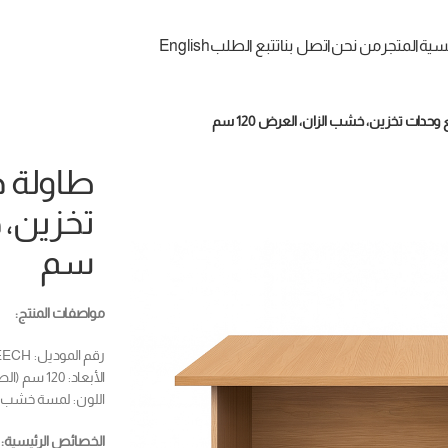
يسية
المتجر
من نحن
اتصل بنا
تتبع الطلب
English
حدات تخزين، خشب الزان، العرض 120 سم
طاولة 
سم
مواصفات المنتج:
رقم الموديل: NAD 0010 BEECH
الأبعاد: 120 سم (الطول) × 60 سم (العمق) × 60 سم (الارتفاع)
اللون: لمسة خشب ا
الخصائص الرئيسية: