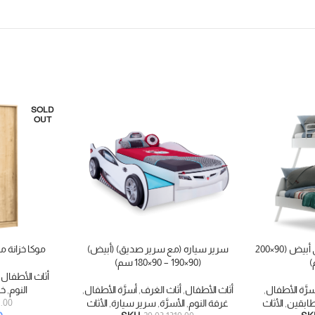
SOLD
OUT
رومانتيكا سرير طابقين فردي أبيض (90×200
سرير سياره (مع سرير صديق) (أبيض)
موكا خزانة 
إضافة إلى السلة
قراءة المزيد
(90×190 – 90×180 سم)
أثاث الأطفال
,
سرَّة الأطفال
,
أثاث الأطفال
,
أثاث الغرف
,
أسرَّة الأطفال
,
النوم
,
خز
طابقين
,
الأثاث
غرفة النوم
,
الأسرَّة
,
سرير سيارة
,
الأثاث
1.00