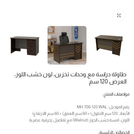
Click to enlarge
طاولة دراسة مع وحدات تخزين، لون خشب اللوز،
العرض 120 سم
مواصفات المنتج:
رقم الموديل: MH 708-120 WAL
الأبعاد: 120 سم (الطول) × 60 سم (العمق) × 60 سم (الارتفاع)
اللون: لمسة خشب الجوز (Walnut) مع تفاصيل زخرفية عصرية
الخصائص الرئيسية: