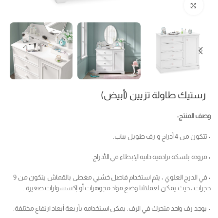
Click to enlarge
رستيك طاولة تزيين (أبيض)
وصف المنتج:
• تتكون من 4 أدراج و رف طويل بباب.
• مزوده بلسكة ترادفية ذاتية الإبطاء في الأدراج.
• في الدرج العلوي ، يتم استخدام فاصل خشبي مغطى بالقماش يتكون من 9
حجرات ، حيث يمكن لعملائنا وضع مواد مجوهرات أو إكسسوارات صغيرة .
• يوجد رف واحد متحرك في الرف. يمكن استخدامه بأربعة أبعاد ارتفاع مختلفة.