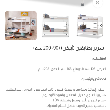
Click to enlarge
سرير بطابقين (أبيض) (90×200 سم)
المقاسات:
العرض: 106 سم | الارتفاع: 168 سم | العمق: 208 سم
الخصائص الرئيسية:
• يمكن إضافة وحدة سرير صديق كسرير ثالث تحت سرير الدورين عند الطلب.
• سريرنا العلوي معزز بالمعادن والمواد الألومنيوم.
• سرير الدورين آمن ويحمل شهادة TÜV.
• مناسب لجميع الغرف بفضل السلم المتحرك.