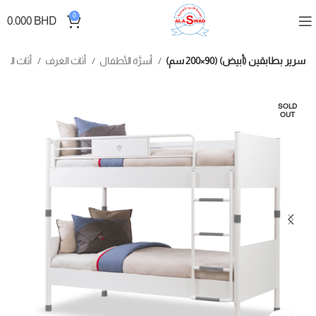
0
0.000
BHD
سرير بطابقين (أبيض) (90×200 سم)
أسرَّة الأطفال
أثاث الغرف
أثاث الأطفال
SOLD
OUT