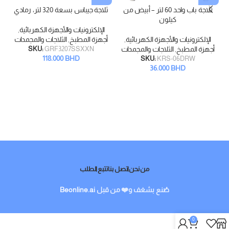
ثلاجة باب واحد 60 لتر – أبيض من
ثلاجة جيباس بسعة 320 لتر، رمادي
كيلون
الإلكترونيات والأجهزة الكهربائية
,
الإلكترونيات والأجهزة الكهربائية
,
أجهزة المطبخ
,
الثلاجات والمجمدات
أ
أجهزة المطبخ
,
الثلاجات والمجمدات
GRF3207SSXXN
SKU:
118.000
BHD
SKU:
KRS-06DRW
36.000
BHD
من نحن
اتصل بنا
تتبع الطلب
صُنع بشغف و❤️ من قبل
Beonline.ai
0