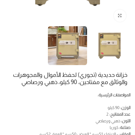
Click to enlarge
خزانة حديدية (تجوري) لحفظ الأموال والمجوهرات
والوثائق مع مفتاحين، 90 كيلو، ذهبي ورصاصي
المواصفات الرئيسية:
الوزن:
90 كيلو
عدد المفاتيح:
2
اللون:
ذهبي ورصاصي
صناعة:
كوريا
المقاس:
الارتفاع 51 سم * العرض 50 سم * العمق 52 سم