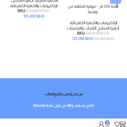
الأجهزة المنزلية
,
أجهزة الغسيل
,
الإلكترونيات والأجهزة الكهربائية
ثلاجة 330 لتر – موفرة للطاقة من
SKU:
ES-MS105CZ-I
توشيبا
105.000
BHD
الإلكترونيات والأجهزة الكهربائية
,
أجهزة المطبخ
,
الثلاجات والمجمدات
SKU:
GR-A33US-LS
125.000
BHD
135.000
BHD
من نحن
اتصل بنا
تتبع الطلب
صُنع بشغف و❤️ من قبل
Beonline.ai
0