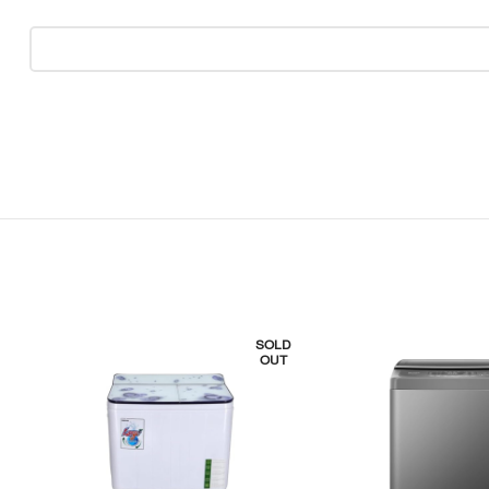
LD
SOLD
T
OUT