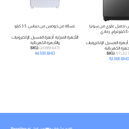
 تحميل علوي من سوبرا
غسالة من حوضين من جيباس، 3.5 كيلو
قراءة المزيد
قراء
ادي
الأجهزة المنزلية
,
أجهزة الغسيل
,
الإلكترونيات
الأ
أجهزة الغسيل
,
الإلكترونيات
والأجهزة الكهربائية
جهزة الكهربائية
GSWM 6473
SKU:
44.500
BHD
SKU:
STL82-
92.000
BH
صُنع بشغف و❤️ من قبل
Beonline.ai