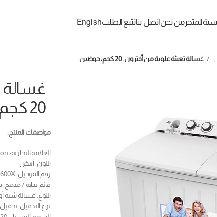
يسية
المتجر
من نحن
اتصل بنا
تتبع الطلب
English
ل
غسالة تعبئة علوية من أفترون، 20 كجم، حوضين
غسالة ت
20 كجم، حوضين
مواصفات المنتج:
العلامة التجارية: Aftron
اللون: أبيض
رقم الموديل: AFW20600X
قائم بذاته / مدمج: قا
النوع: غسالة شبه أو
نوع التحميل: تحميل 
السعة: الغسيل 20 كجم