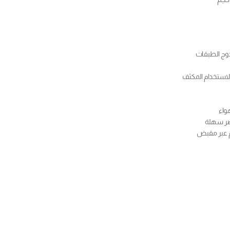
وج الطبقات
استخدام المكثف
واء
ر سهلة
 عبر مقبض