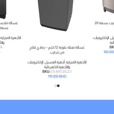
غسالة تحميل علوي من زينيت بسعة 20
غسالة ملابس
إضافة إلى السلة
بسعة 8 كيلوغرام، رم
يل
,
الإلكترونيات
الأجهزة المنزلية
,
ئية
والأ
غسالة تعبئة علوية 12 كجم – رمادي فاتح
7A
SK
إضافة إلى السلة
D
160.00
من شارب
الأجهزة المنزلية
,
أجهزة الغسيل
,
الإلكترونيات
والأجهزة الكهربائية
SKU:
ES-MS125CZ-I
119.000
BHD