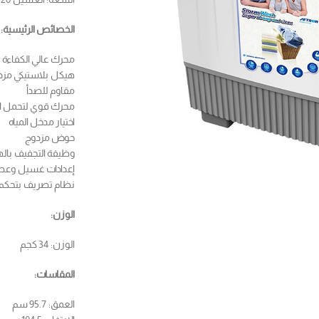
الخصائص الرئيسية:
محرك عالي الكفاءة
هيكل بلاستيكي مزد
مقاوم للصدأ
محرك قوي لتحمل ال
اختيار مدخل المياه
حوض مزدوج
وظيفة التجفيف باله
إعدادات غسيل وعص
نظام تصريف بتحكم
الوزن:
الوزن: 34 كجم
المقاسات:
العمق: 95.7 سم