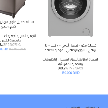
إضافة إلى السلة
كجم، رمادي
الأجهزة المنزلية
,
أجهزة الغس
والأجهزة الكهربا
U:
ZPB200711G
غسالة بيكو – تحميل أمامي – 7 كيلو – 15
إضافة إلى السلة
0
BHD
168.000
BHD
برنامج – اللون الرصاصي – موفرة للطاقة
الأجهزة المنزلية
,
أجهزة الغسيل
,
الإلكترونيات
والأجهزة الكهربائية
SKU:
WTV 7736XS
130.000
BHD
من نحن
اتصل بنا
تتبع الطلب