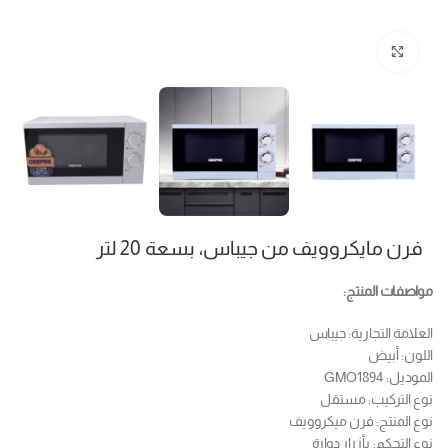
Click to enlarge
فرن مايكروويف من جيباس، بسعة 20 لتر
مواصفات المنتج:
العلامة التجارية: جيباس
اللون: أبيض
الموديل: GMO1894
نوع التركيب: مستقل
نوع المنتج: فرن ميكروويف
نوع التحكم: بأزرار دوارة