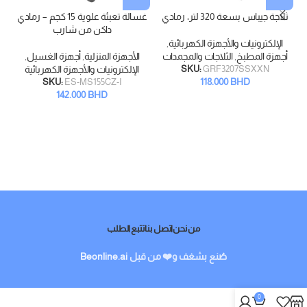
ثلاجة جيباس بسعة 320 لتر، رمادي
غسالة تعبئة علوية 15 كجم – رمادي
داكن من شارب
الإلكترونيات والأجهزة الكهربائية
,
أجهزة المطبخ
,
الثلاجات والمجمدات
الأجهزة المنزلية
,
أجهزة الغسيل
,
GRF3207SSXXN
SKU:
الإلكترونيات والأجهزة الكهربائية
118.000
BHD
SKU:
ES-MS155CZ-I
142.000
BHD
من نحن
اتصل بنا
تتبع الطلب
صُنع بشغف و❤️ من قبل
Beonline.ai
0