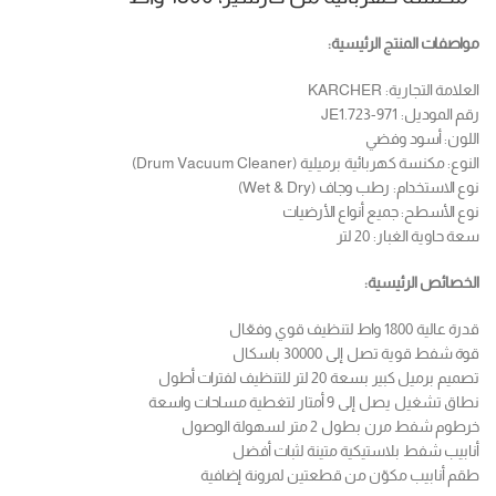
مواصفات المنتج الرئيسية:
العلامة التجارية: KARCHER
رقم الموديل: JE1.723-971
اللون: أسود وفضي
النوع: مكنسة كهربائية برميلية (Drum Vacuum Cleaner)
نوع الاستخدام: رطب وجاف (Wet & Dry)
نوع الأسطح: جميع أنواع الأرضيات
سعة حاوية الغبار: 20 لتر
الخصائص الرئيسية:
قدرة عالية 1800 واط لتنظيف قوي وفعّال
قوة شفط قوية تصل إلى 30000 باسكال
تصميم برميل كبير بسعة 20 لتر للتنظيف لفترات أطول
نطاق تشغيل يصل إلى 9 أمتار لتغطية مساحات واسعة
خرطوم شفط مرن بطول 2 متر لسهولة الوصول
أنابيب شفط بلاستيكية متينة لثبات أفضل
طقم أنابيب مكوّن من قطعتين لمرونة إضافية