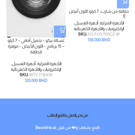
جفافة من شارب، 7 كيلو، اللون أبيض
الأجهزة المنزلية
,
أجهزة الغسيل
,
الإلكترونيات والأجهزة الكهربائية
SKU:
KD-FCS7100CZ-W
136.000
BHD
غسالة بيكو – تحميل أمامي – 7 كيلو
– 15 برنامج – اللون الأبيض – موفرة
للطاقة
الأجهزة المنزلية
,
أجهزة الغسيل
,
الإلكترونيات والأجهزة الكهربائية
SKU:
WTV 7736XW
120.000
BHD
من نحن
اتصل بنا
تتبع الطلب
صُنع بشغف و❤️ من قبل
Beonline.ai