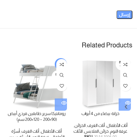
Related Products
SOLD
-5%
OUT
SOLD
OUT
خزانة بيضاء من 4 أبواب
رومانتيكا سرير طابقين فردي أبيض
(90×200 – 120×200 سم)
أثاث الأطفال
,
أثاث الغرف
,
الخزائن
,
غرفة النوم
,
خزائن الملابس
,
الأثاث
أثاث الأطفال
,
أثاث الغرف
,
أسرَّة
SKU:
20.54.1006.00