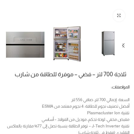
Click to enlarge
ثلاجة 700 لتر – فضي – موفرة للطاقة من شارب
المواصفات:
السعة: إجمالي 700 لتر، صافي 556 لتر
أفضل تصنيف نجوم للطاقة: 4 نجوم معتمد من ESMA
تقنية Plasmacluster Ion
مقبض مخفي، لوحة تحكم، موديل من الفولاذ – أساسي
تقنية J-Tech Inverter – توفر الطاقة بنسبة تصل إلى 77% مقارنة بالعاكس
التقليدي (فقط في ثلاجة شارب)