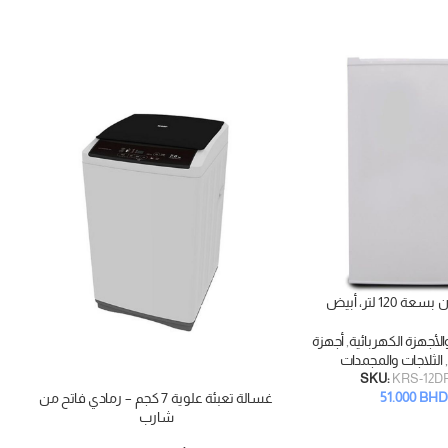
 120 لتر، أبيض
الأجهزة الكهربائية
,
أجهزة
,
الثلاجات والمجمدات
SKU:
KRS-12D
51.000
BHD
غسالة تعبئة علوية 7 كجم – رمادي فاتح من
إضافة إلى السلة
إضاف
شارب