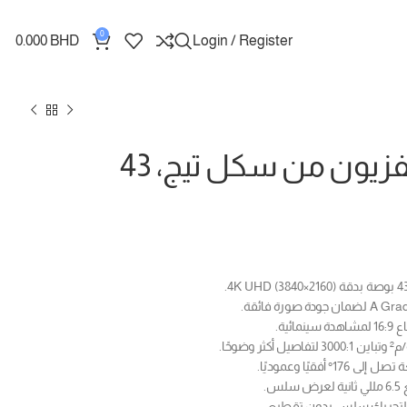
0
0.000
BHD
Login / Register
جهاز تلفزيون من سكل تيج، 43
ائية.
 أفقيًا وعموديًا.
س.