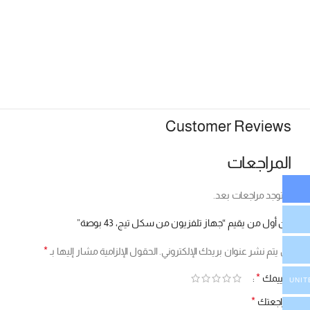
Customer Reviews
المراجعات
لا توجد مراجعات بعد.
كن أول من يقيم “جهاز تلفزيون من سكل تيج، 43 بوصة”
*
لن يتم نشر عنوان بريدك الإلكتروني.
الحقول الإلزامية مشار إليها بـ
*
تقييمك
UNIT
*
مراجعتك