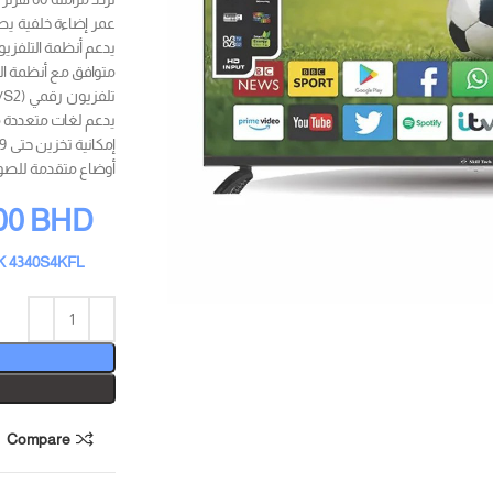
عمر إضاءة خلفية يصل إلى 000
يدعم أنظمة التلفزيون PAL B/G D/K I و  B/G D/K
متوافق مع أنظمة الفيديو PAL و CAM
تلفزيون رقمي DTV (DVB-T2/S2) لاستقبال القنوات الرقمية.
يدعم لغات متعددة مثل
إمكانية تخزين حتى 99 قناة.
أوضاع متقدمة للصو
00
BHD
K 4340S4KFL
Compare