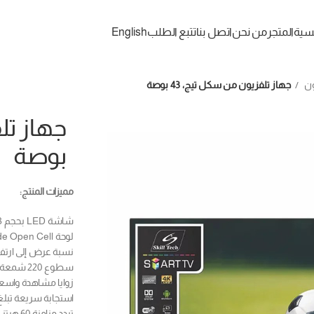
يسية
المتجر
من نحن
اتصل بنا
تتبع الطلب
English
ون
جهاز تلفزيون من سكل تيج، 43 بوصة
بوصة
مميزات المنتج:
شاشة LED بحجم 43 بوصة بدقة 4K UHD (3840×2160).
لوحة A Grade Open Cell لضمان جودة صورة فائقة.
نسبة عرض إلى ارتفاع 16:9 لمشاهدة سينم
سطوع 220 شمعة/م² وتباين 3000:1 لتفاصيل أكثر وضوحًا.
زوايا مشاهدة واسعة تصل إلى 176°
استجابة سريعة تبلغ 6.5 مللي ثانية لعرض سل
تردد مزامنة 60 هرتز لتحريك سلس بدون تقطيع.